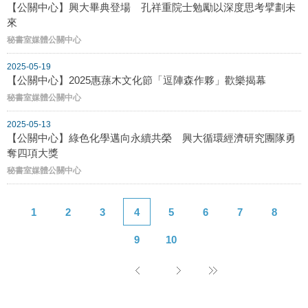
【公關中心】興大畢典登場 孔祥重院士勉勵以深度思考擘劃未
來
秘書室媒體公關中心
2025-05-19
【公關中心】2025惠蓀木文化節「逗陣森作夥」歡樂揭幕
秘書室媒體公關中心
2025-05-13
【公關中心】綠色化學邁向永續共榮 興大循環經濟研究團隊勇
奪四項大獎
秘書室媒體公關中心
1
2
3
4
5
6
7
8
9
10