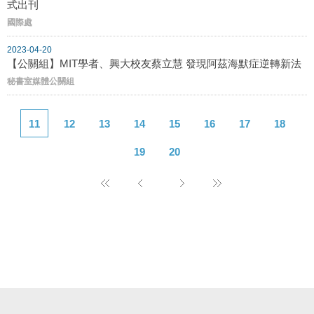
式出刊
國際處
2023-04-20
【公關組】MIT學者、興大校友蔡立慧 發現阿茲海默症逆轉新法
秘書室媒體公關組
11
12
13
14
15
16
17
18
19
20