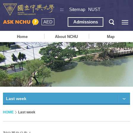
:::
Sitemap
NUST
AED
Admissions
Home
About NCHU
Map
Last week
HOME
Last week