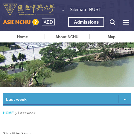
:::
Sitemap
NUST
AED
Admissions
Home
About NCHU
Map
Last week
HOME
Last week