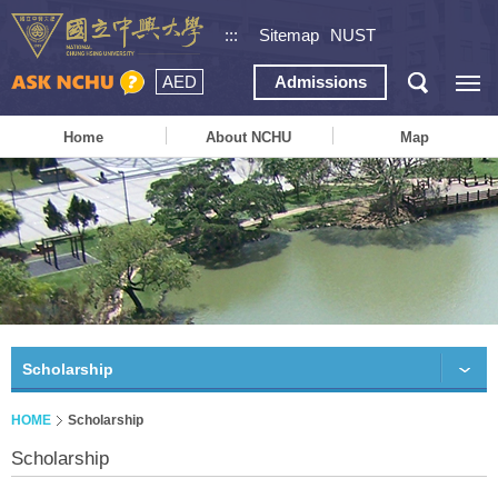
:::
Sitemap
NUST
AED
Admissions
Home
About NCHU
Map
Scholarship
HOME
Scholarship
Scholarship