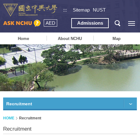
:::
Sitemap
NUST
AED
Admissions
Home
About NCHU
Map
Recruitment
HOME
Recruitment
Recruitment