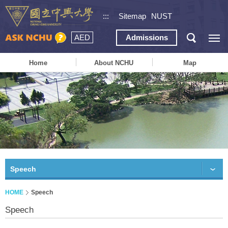
:::
Sitemap
NUST
AED
Admissions
Home
About NCHU
Map
Speech
HOME
Speech
Speech