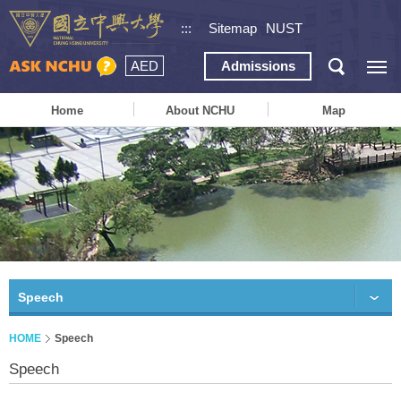
:::
Sitemap
NUST
AED
Admissions
Home
About NCHU
Map
Speech
HOME
Speech
Speech