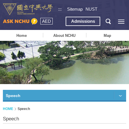
:::
Sitemap
NUST
AED
Admissions
Home
About NCHU
Map
Speech
HOME
Speech
Speech