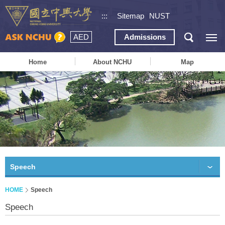
:::
Sitemap
NUST
AED
Admissions
Home
About NCHU
Map
Speech
HOME
Speech
Speech