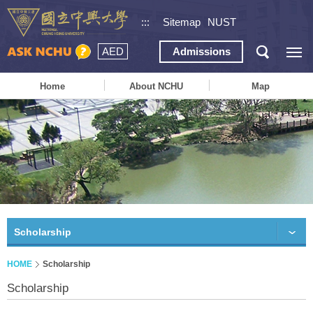
:::
Sitemap
NUST
AED
Admissions
Home
About NCHU
Map
Scholarship
HOME
Scholarship
Scholarship