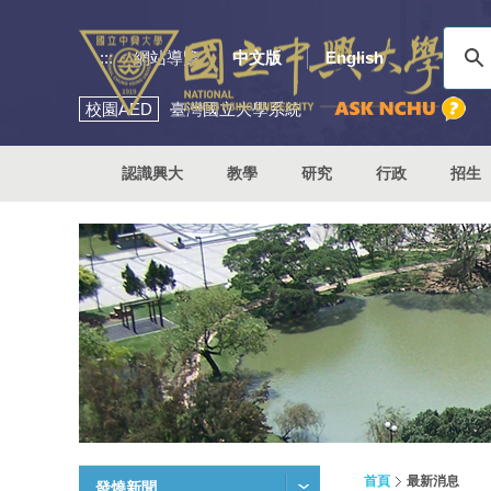
:::
網站導覽
中文版
English
校園
AED
臺灣國立大學系統
認識興大
教學
研究
行政
招生
首頁
最新消息
發燒新聞