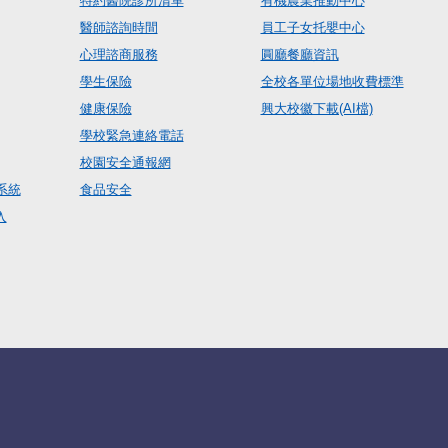
特約醫院診所清單
有機農業推動中心
醫師諮詢時間
員工子女托嬰中心
心理諮商服務
圓廳餐廳資訊
學生保險
全校各單位場地收費標準
健康保險
興大校徽下載(AI檔)
學校緊急連絡電話
校園安全通報網
系統
食品安全
入