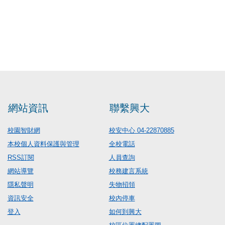
網站資訊
聯繫興大
校園智財網
校安中心 04-22870885
本校個人資料保護與管理
全校電話
RSS訂閱
人員查詢
網站導覽
校務建言系統
隱私聲明
失物招領
資訊安全
校內停車
登入
如何到興大