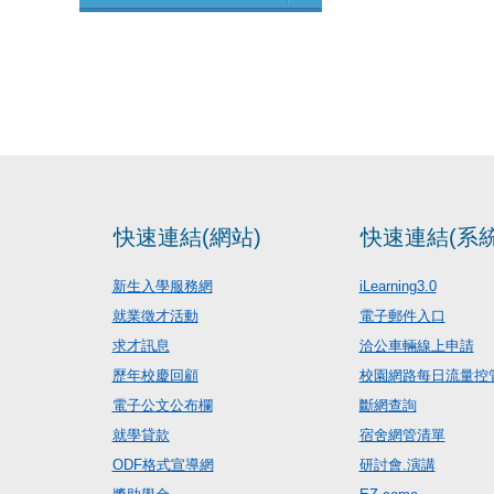
快速連結(網站)
快速連結(系統
新生入學服務網
iLearning3.0
就業徵才活動
電子郵件入口
求才訊息
洽公車輛線上申請
歷年校慶回顧
校園網路每日流量控
電子公文公布欄
斷網查詢
就學貸款
宿舍網管清單
ODF格式宣導網
研討會.演講