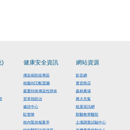
)
健康安全資訊
網站資源
傳染病防疫專區
影音網
校園AED配置圖
實習商店
嚴重特殊傳染性肺炎
森林農場
管
登革熱防治
興大市集
健諮中心
租屋資訊網
駐警隊
獸醫教學醫院
校內緊急報案亭
土壤調查試驗中心