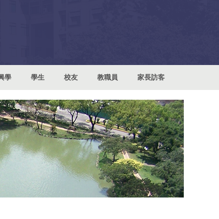
興學
學生
校友
教職員
家長訪客