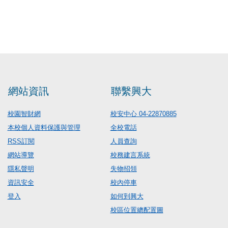
網站資訊
聯繫興大
校園智財網
校安中心 04-22870885
本校個人資料保護與管理
全校電話
RSS訂閱
人員查詢
網站導覽
校務建言系統
隱私聲明
失物招領
資訊安全
校內停車
登入
如何到興大
校區位置總配置圖