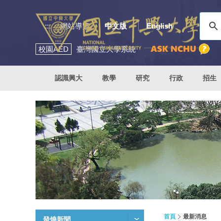
:::
網站導覽
中文版
English
校園
AED
臺灣國立大學系統
認識興大
教學
研究
行政
招生
首頁
最新消息
發燒新聞