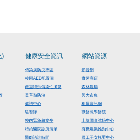
)
健康安全資訊
網站資源
傳染病防疫專區
影音網
校園AED配置圖
實習商店
嚴重特殊傳染性肺炎
森林農場
管
登革熱防治
興大市集
健諮中心
租屋資訊網
駐警隊
獸醫教學醫院
校內緊急報案亭
土壤調查試驗中心
特約醫院診所清單
有機農業推動中心
醫師諮詢時間
員工子女托嬰中心