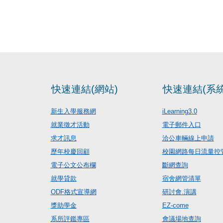
快速連結(網站)
快速連結(系統
新生入學服務網
iLearning3.0
就業徵才活動
電子郵件入口
求才訊息
洽公車輛線上申請
歷年校慶回顧
校園網路每日流量控
電子公文公布欄
斷網查詢
就學貸款
宿舍網管清單
ODF格式宣導網
研討會.演講
獎助學金
EZ-come
系所評鑑專區
會議場地查詢