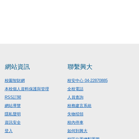
網站資訊
聯繫興大
校園智財網
校安中心 04-22870885
本校個人資料保護與管理
全校電話
RSS訂閱
人員查詢
網站導覽
校務建言系統
隱私聲明
失物招領
資訊安全
校內停車
登入
如何到興大