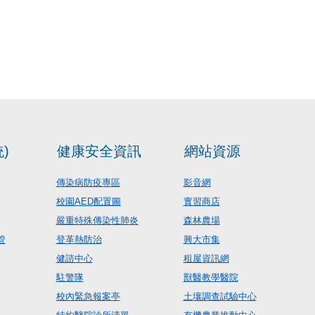
)
健康安全資訊
網站資源
傳染病防疫專區
影音網
校園AED配置圖
實習商店
嚴重特殊傳染性肺炎
森林農場
管
登革熱防治
興大市集
健諮中心
租屋資訊網
駐警隊
獸醫教學醫院
校內緊急報案亭
土壤調查試驗中心