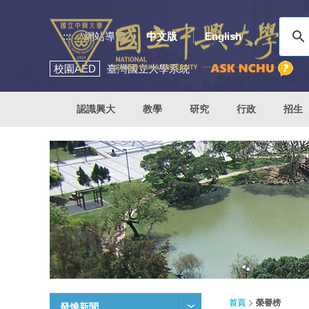
:::
網站導覽
中文版
English
校園
AED
臺灣國立大學系統
認識興大
教學
研究
行政
招生
首頁
榮譽榜
發燒新聞