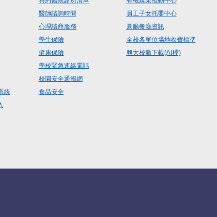
特約醫院診所清單
有機農業推動中心
醫師諮詢時間
員工子女托嬰中心
心理諮商服務
圓廳餐廳資訊
學生保險
全校各單位場地收費標準
健康保險
興大校徽下載(AI檔)
學校緊急連絡電話
校園安全通報網
系統
食品安全
入