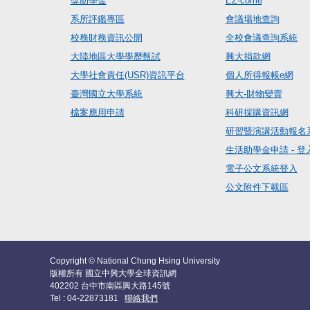
獎助學金
EZ-come
系所評鑑專區
會議場地查詢
校務財務資訊公開
全校會議查詢系統
大陸地區大學學歷甄試
興大捐款網
大學社會責任(USR)資訊平台
個人所得報帳e網
臺灣國立大學系統
興大-財物變賣
檔案應用申請
科研採購資訊網
研習暨演講活動報名
生活助學金申請 - 登
電子公文系統登入
公文附件下載區
Copyright © National Chung Hsing University
版權所有 國立中興大學全球資訊網
402202 台中市南區興大路145號
Tel : 04-22873181
聯絡我們