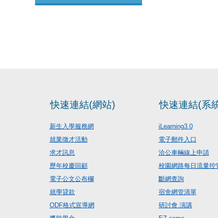
快速連結(網站)
快速連結(系統
新生入學服務網
iLearning3.0
就業徵才活動
電子郵件入口
求才訊息
洽公車輛線上申請
歷年校慶回顧
校園網路每日流量控
電子公文公布欄
斷網查詢
就學貸款
宿舍網管清單
ODF格式宣導網
研討會.演講