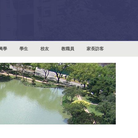
興學
學生
校友
教職員
家長訪客