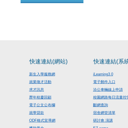
快速連結(網站)
快速連結(系統
新生入學服務網
iLearning3.0
就業徵才活動
電子郵件入口
求才訊息
洽公車輛線上申請
歷年校慶回顧
校園網路每日流量控
電子公文公布欄
斷網查詢
就學貸款
宿舍網管清單
ODF格式宣導網
研討會.演講