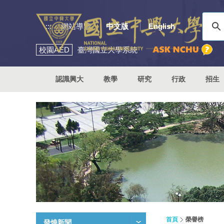
:::
網站導覽
中文版
English
校園
AED
臺灣國立大學系統
認識興大
教學
研究
行政
招生
首頁
榮譽榜
發燒新聞