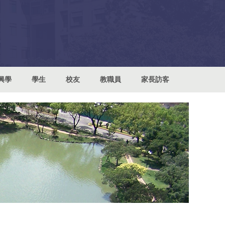
興學
學生
校友
教職員
家長訪客