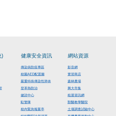
)
健康安全資訊
網站資源
傳染病防疫專區
影音網
校園AED配置圖
實習商店
嚴重特殊傳染性肺炎
森林農場
管
登革熱防治
興大市集
健諮中心
租屋資訊網
駐警隊
獸醫教學醫院
校內緊急報案亭
土壤調查試驗中心