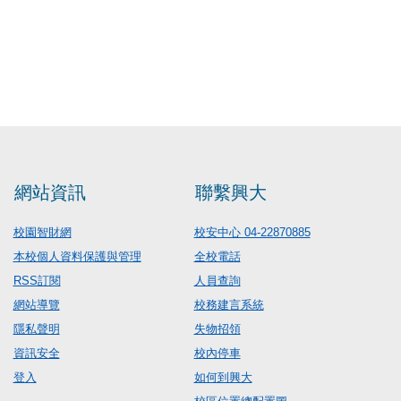
網站資訊
聯繫興大
校園智財網
校安中心 04-22870885
本校個人資料保護與管理
全校電話
RSS訂閱
人員查詢
網站導覽
校務建言系統
隱私聲明
失物招領
資訊安全
校內停車
登入
如何到興大