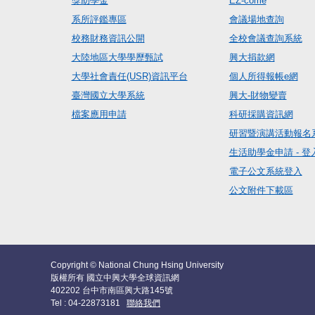
獎助學金
EZ-come
系所評鑑專區
會議場地查詢
校務財務資訊公開
全校會議查詢系統
大陸地區大學學歷甄試
興大捐款網
大學社會責任(USR)資訊平台
個人所得報帳e網
臺灣國立大學系統
興大-財物變賣
檔案應用申請
科研採購資訊網
研習暨演講活動報名
生活助學金申請 - 登
電子公文系統登入
公文附件下載區
Copyright © National Chung Hsing University
版權所有 國立中興大學全球資訊網
402202 台中市南區興大路145號
Tel : 04-22873181
聯絡我們