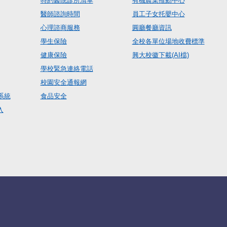
特約醫院診所清單
有機農業推動中心
醫師諮詢時間
員工子女托嬰中心
心理諮商服務
圓廳餐廳資訊
學生保險
全校各單位場地收費標準
健康保險
興大校徽下載(AI檔)
學校緊急連絡電話
校園安全通報網
系統
食品安全
入