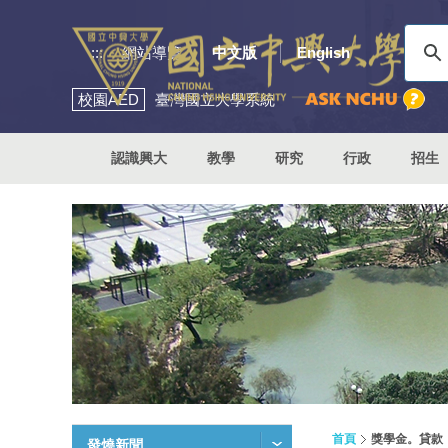
:::
網站導覽
中文版
English
校園
AED
臺灣國立大學系統
認識興大
教學
研究
行政
招生
首頁
獎學金。貸款
發燒新聞