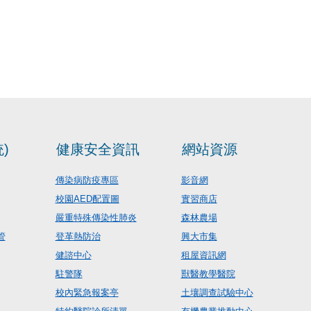
)
健康安全資訊
網站資源
傳染病防疫專區
影音網
校園AED配置圖
實習商店
嚴重特殊傳染性肺炎
森林農場
管
登革熱防治
興大市集
健諮中心
租屋資訊網
駐警隊
獸醫教學醫院
校內緊急報案亭
土壤調查試驗中心