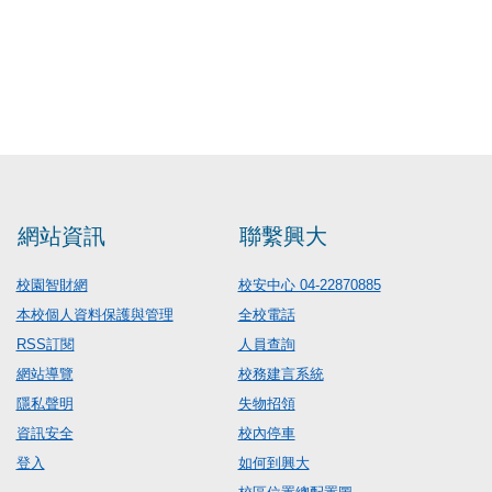
網站資訊
聯繫興大
校園智財網
校安中心 04-22870885
本校個人資料保護與管理
全校電話
RSS訂閱
人員查詢
網站導覽
校務建言系統
隱私聲明
失物招領
資訊安全
校內停車
登入
如何到興大