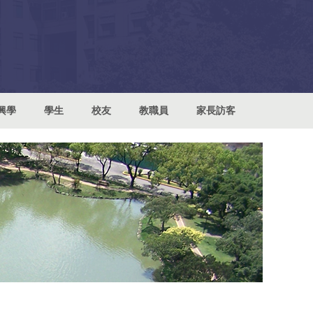
興學
學生
校友
教職員
家長訪客