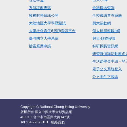
獎助學金
EZ-come
系所評鑑專區
會議場地查詢
校務財務資訊公開
全校會議查詢系統
大陸地區大學學歷甄試
興大捐款網
大學社會責任(USR)資訊平台
個人所得報帳e網
臺灣國立大學系統
興大-財物變賣
檔案應用申請
科研採購資訊網
研習暨演講活動報名
生活助學金申請 - 登
電子公文系統登入
公文附件下載區
Copyright © National Chung Hsing University
版權所有 國立中興大學全球資訊網
402202 台中市南區興大路145號
Tel : 04-22873181
聯絡我們