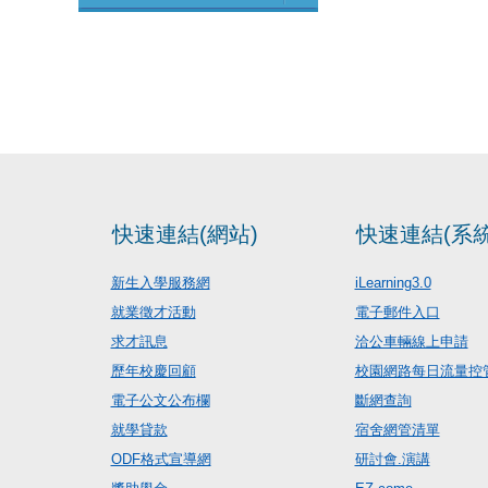
快速連結(網站)
快速連結(系統
新生入學服務網
iLearning3.0
就業徵才活動
電子郵件入口
求才訊息
洽公車輛線上申請
歷年校慶回顧
校園網路每日流量控
電子公文公布欄
斷網查詢
就學貸款
宿舍網管清單
ODF格式宣導網
研討會.演講