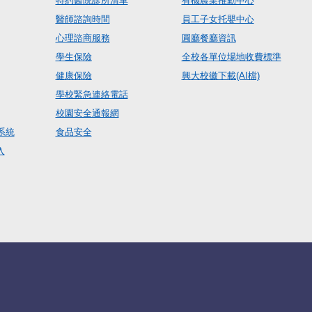
特約醫院診所清單
有機農業推動中心
醫師諮詢時間
員工子女托嬰中心
心理諮商服務
圓廳餐廳資訊
學生保險
全校各單位場地收費標準
健康保險
興大校徽下載(AI檔)
學校緊急連絡電話
校園安全通報網
系統
食品安全
入