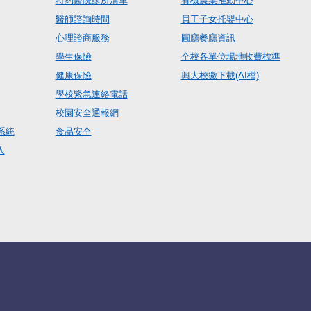
特約醫院診所清單
有機農業推動中心
醫師諮詢時間
員工子女托嬰中心
心理諮商服務
圓廳餐廳資訊
學生保險
全校各單位場地收費標準
健康保險
興大校徽下載(AI檔)
學校緊急連絡電話
校園安全通報網
系統
食品安全
入