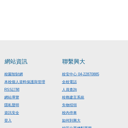
網站資訊
聯繫興大
校園智財網
校安中心 04-22870885
本校個人資料保護與管理
全校電話
RSS訂閱
人員查詢
網站導覽
校務建言系統
隱私聲明
失物招領
資訊安全
校內停車
登入
如何到興大