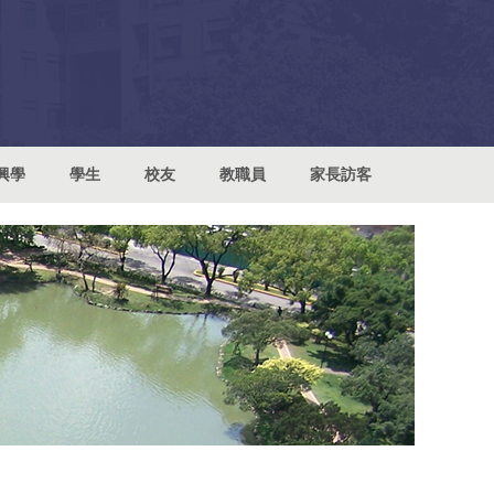
興學
學生
校友
教職員
家長訪客