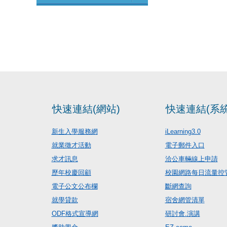
快速連結(網站)
快速連結(系統
新生入學服務網
iLearning3.0
就業徵才活動
電子郵件入口
求才訊息
洽公車輛線上申請
歷年校慶回顧
校園網路每日流量控
電子公文公布欄
斷網查詢
就學貸款
宿舍網管清單
ODF格式宣導網
研討會.演講