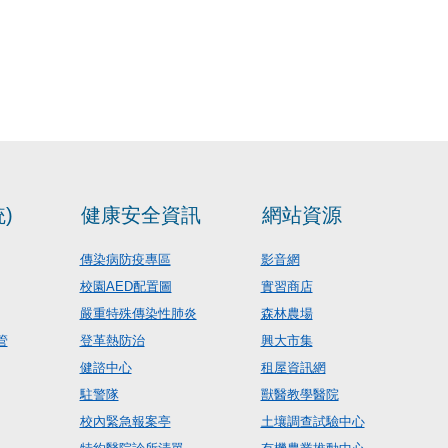
)
健康安全資訊
網站資源
傳染病防疫專區
影音網
校園AED配置圖
實習商店
嚴重特殊傳染性肺炎
森林農場
管
登革熱防治
興大市集
健諮中心
租屋資訊網
駐警隊
獸醫教學醫院
校內緊急報案亭
土壤調查試驗中心