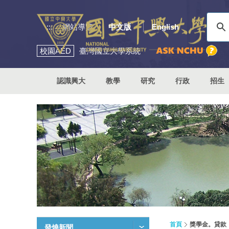
:::
網站導覽
中文版
English
校園
AED
臺灣國立大學系統
認識興大
教學
研究
行政
招生
首頁
獎學金。貸款
發燒新聞