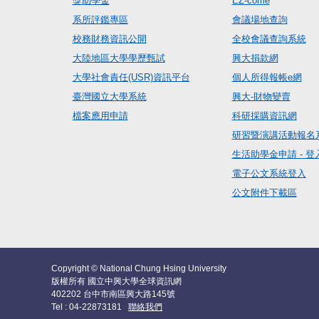
獎助學金
EZ-come
系所評鑑專區
會議場地查詢
校務財務資訊公開
全校會議查詢系統
大陸地區大學學歷甄試
興大捐款網
大學社會責任(USR)資訊平台
個人所得報帳e網
臺灣國立大學系統
興大-財物變賣
檔案應用申請
科研採購資訊網
研習暨演講活動報名
生活助學金申請 - 登
電子公文系統登入
公文附件下載區
Copyright © National Chung Hsing University
版權所有 國立中興大學全球資訊網
402202 台中市南區興大路145號
Tel : 04-22873181
聯絡我們