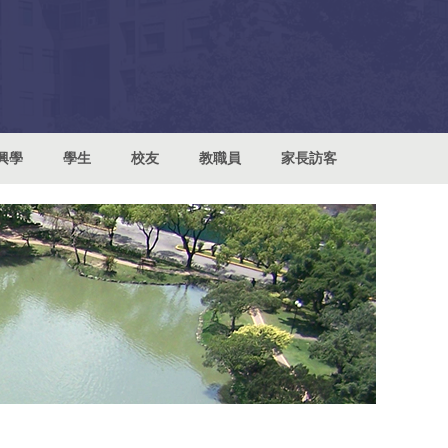
興學
學生
校友
教職員
家長訪客