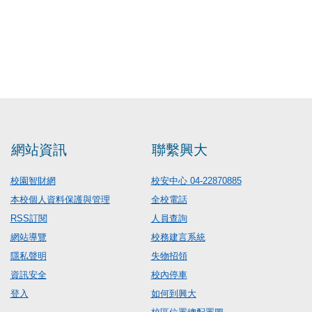
網站資訊
聯繫興大
校園智財網
校安中心 04-22870885
本校個人資料保護與管理
全校電話
RSS訂閱
人員查詢
網站導覽
校務建言系統
隱私聲明
失物招領
資訊安全
校內停車
登入
如何到興大