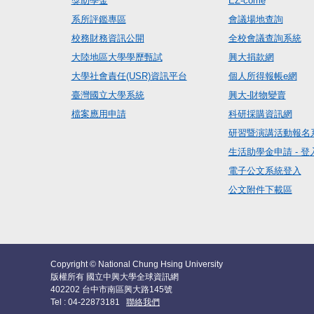
獎助學金
EZ-come
系所評鑑專區
會議場地查詢
校務財務資訊公開
全校會議查詢系統
大陸地區大學學歷甄試
興大捐款網
大學社會責任(USR)資訊平台
個人所得報帳e網
臺灣國立大學系統
興大-財物變賣
檔案應用申請
科研採購資訊網
研習暨演講活動報名
生活助學金申請 - 登
電子公文系統登入
公文附件下載區
Copyright © National Chung Hsing University
版權所有 國立中興大學全球資訊網
402202 台中市南區興大路145號
Tel : 04-22873181
聯絡我們