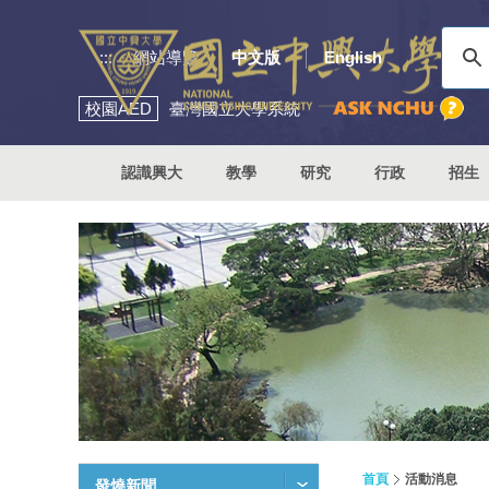
:::
網站導覽
中文版
English
校園
AED
臺灣國立大學系統
認識興大
教學
研究
行政
招生
首頁
活動消息
發燒新聞