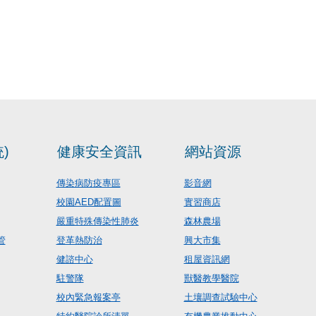
)
健康安全資訊
網站資源
傳染病防疫專區
影音網
校園AED配置圖
實習商店
嚴重特殊傳染性肺炎
森林農場
管
登革熱防治
興大市集
健諮中心
租屋資訊網
駐警隊
獸醫教學醫院
校內緊急報案亭
土壤調查試驗中心