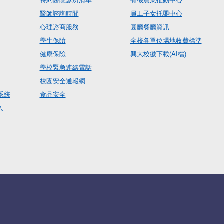
特約醫院診所清單
有機農業推動中心
醫師諮詢時間
員工子女托嬰中心
心理諮商服務
圓廳餐廳資訊
學生保險
全校各單位場地收費標準
健康保險
興大校徽下載(AI檔)
學校緊急連絡電話
校園安全通報網
系統
食品安全
入