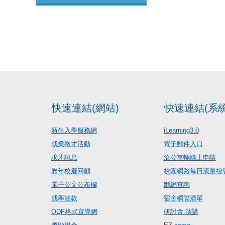
快速連結(網站)
快速連結(系統
新生入學服務網
iLearning3.0
就業徵才活動
電子郵件入口
求才訊息
洽公車輛線上申請
歷年校慶回顧
校園網路每日流量控
電子公文公布欄
斷網查詢
就學貸款
宿舍網管清單
ODF格式宣導網
研討會.演講