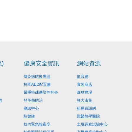
)
健康安全資訊
網站資源
傳染病防疫專區
影音網
校園AED配置圖
實習商店
嚴重特殊傳染性肺炎
森林農場
管
登革熱防治
興大市集
健諮中心
租屋資訊網
駐警隊
獸醫教學醫院
校內緊急報案亭
土壤調查試驗中心