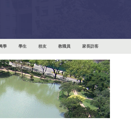
興學
學生
校友
教職員
家長訪客