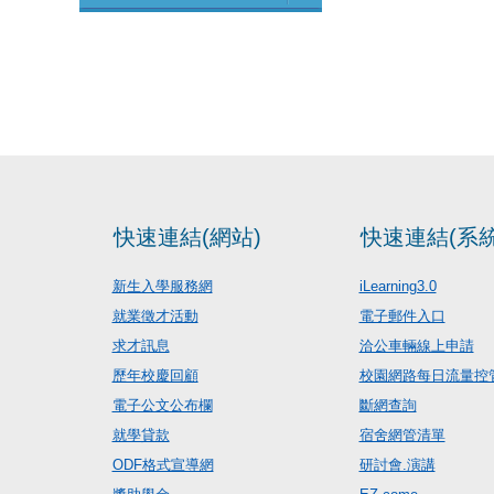
快速連結(網站)
快速連結(系統
新生入學服務網
iLearning3.0
就業徵才活動
電子郵件入口
求才訊息
洽公車輛線上申請
歷年校慶回顧
校園網路每日流量控
電子公文公布欄
斷網查詢
就學貸款
宿舍網管清單
ODF格式宣導網
研討會.演講