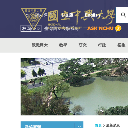
:::
網站導覽
中文版
English
校園
AED
臺灣國立大學系統
認識興大
教學
研究
行政
招生
首頁
最新消息
發燒新聞