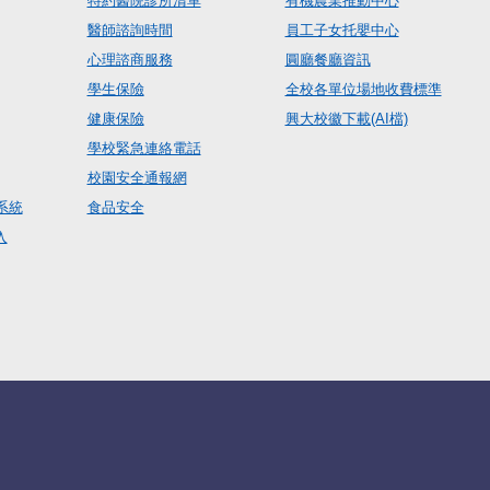
特約醫院診所清單
有機農業推動中心
醫師諮詢時間
員工子女托嬰中心
心理諮商服務
圓廳餐廳資訊
學生保險
全校各單位場地收費標準
健康保險
興大校徽下載(AI檔)
學校緊急連絡電話
校園安全通報網
系統
食品安全
入