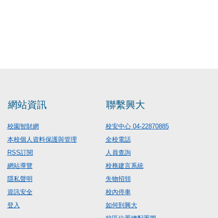
網站資訊
聯繫興大
校園智財網
校安中心 04-22870885
本校個人資料保護與管理
全校電話
RSS訂閱
人員查詢
網站導覽
校務建言系統
隱私聲明
失物招領
資訊安全
校內停車
登入
如何到興大