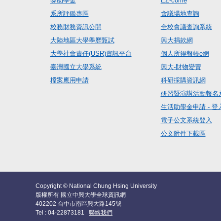
獎助學金
EZ-come
系所評鑑專區
會議場地查詢
校務財務資訊公開
全校會議查詢系統
大陸地區大學學歷甄試
興大捐款網
大學社會責任(USR)資訊平台
個人所得報帳e網
臺灣國立大學系統
興大-財物變賣
檔案應用申請
科研採購資訊網
研習暨演講活動報名
生活助學金申請 - 登
電子公文系統登入
公文附件下載區
Copyright © National Chung Hsing University
版權所有 國立中興大學全球資訊網
402202 台中市南區興大路145號
Tel : 04-22873181
聯絡我們