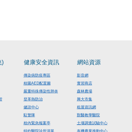
)
健康安全資訊
網站資源
傳染病防疫專區
影音網
校園AED配置圖
實習商店
嚴重特殊傳染性肺炎
森林農場
管
登革熱防治
興大市集
健諮中心
租屋資訊網
駐警隊
獸醫教學醫院
校內緊急報案亭
土壤調查試驗中心
特約醫院診所清單
有機農業推動中心