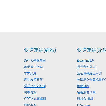
快速連結(網站)
快速連結(系統
新生入學服務網
iLearning3.0
就業徵才活動
電子郵件入口
求才訊息
洽公車輛線上申請
歷年校慶回顧
校園網路每日流量控
電子公文公布欄
斷網查詢
就學貸款
宿舍網管清單
ODF格式宣導網
研討會.演講
獎助學金
EZ-come