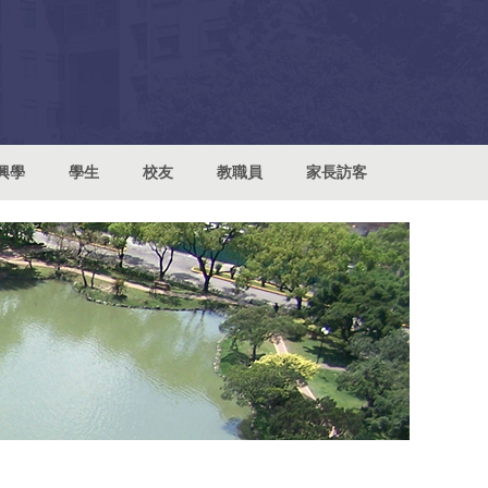
興學
學生
校友
教職員
家長訪客