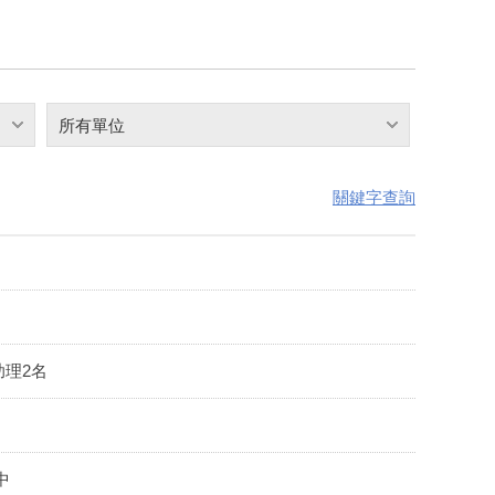
所有單位
關鍵字查詢
理2名
中