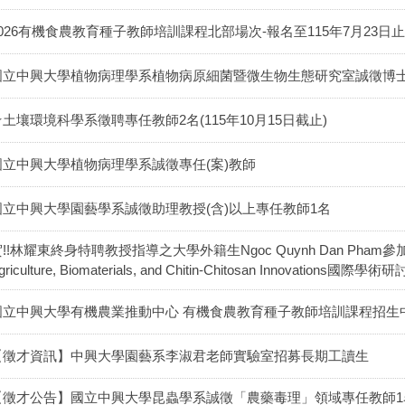
2026有機食農教育種子教師培訓課程北部場次-報名至115年7月23日止
國立中興大學植物病理學系植物病原細菌暨微生物生態研究室誠徵博
★土壤環境科學系徵聘專任教師2名(115年10月15日截止)
國立中興大學植物病理學系誠徵專任(案)教師
國立中興大學園藝學系誠徵助理教授(含)以上專任教師1名
!!林耀東終身特聘教授指導之大學外籍生Ngoc Quynh Dan Pham參加2026 Int
griculture, Biomaterials, and Chitin-Chitosan Innov
國立中興大學有機農業推動中心 有機食農教育種子教師培訓課程招生
【徵才資訊】中興大學園藝系李淑君老師實驗室招募長期工讀生
【徵才公告】國立中興大學昆蟲學系誠徵「農藥毒理」領域專任教師1名 徵