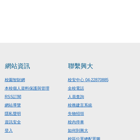
網站資訊
聯繫興大
校園智財網
校安中心 04-22870885
本校個人資料保護與管理
全校電話
RSS訂閱
人員查詢
網站導覽
校務建言系統
隱私聲明
失物招領
資訊安全
校內停車
登入
如何到興大
校區位置總配置圖