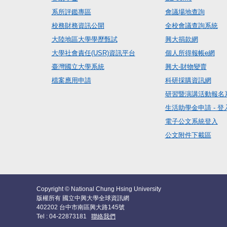
系所評鑑專區
會議場地查詢
校務財務資訊公開
全校會議查詢系統
大陸地區大學學歷甄試
興大捐款網
大學社會責任(USR)資訊平台
個人所得報帳e網
臺灣國立大學系統
興大-財物變賣
檔案應用申請
科研採購資訊網
研習暨演講活動報名
生活助學金申請 - 登
電子公文系統登入
公文附件下載區
Copyright © National Chung Hsing University
版權所有 國立中興大學全球資訊網
402202 台中市南區興大路145號
Tel : 04-22873181
聯絡我們