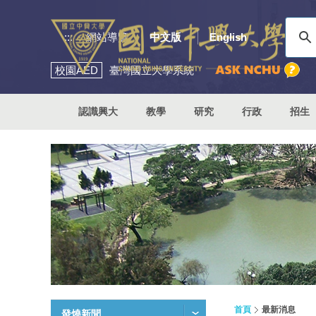
:::
網站導覽
中文版
English
校園
AED
臺灣國立大學系統
認識興大
教學
研究
行政
招生
首頁
最新消息
發燒新聞