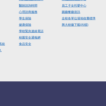
醫師諮詢時間
員工子女托嬰中心
心理諮商服務
圓廳餐廳資訊
學生保險
全校各單位場地收費標準
健康保險
興大校徽下載(AI檔)
學校緊急連絡電話
校園安全通報網
系統
食品安全
入