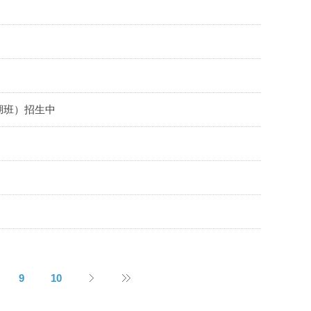
湖班）招生中
9
10