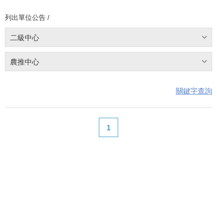
列出單位公告 /
二級中心
農推中心
關鍵字查詢
1