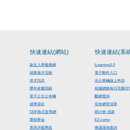
快速連結(網站)
快速連結(系統
新生入學服務網
iLearning3.0
就業徵才活動
電子郵件入口
求才訊息
洽公車輛線上申請
歷年校慶回顧
校園網路每日流量控
電子公文公布欄
斷網查詢
就學貸款
宿舍網管清單
ODF格式宣導網
研討會.演講
獎助學金
EZ-come
系所評鑑專區
會議場地查詢