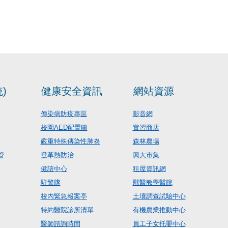
)
健康安全資訊
網站資源
傳染病防疫專區
影音網
校園AED配置圖
實習商店
嚴重特殊傳染性肺炎
森林農場
管
登革熱防治
興大市集
健諮中心
租屋資訊網
駐警隊
獸醫教學醫院
校內緊急報案亭
土壤調查試驗中心
特約醫院診所清單
有機農業推動中心
醫師諮詢時間
員工子女托嬰中心