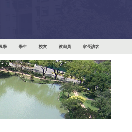
興學
學生
校友
教職員
家長訪客