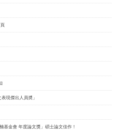
首頁
知
之表現傑出人員奬」
楠基金會 年度論文獎」碩士論文佳作！