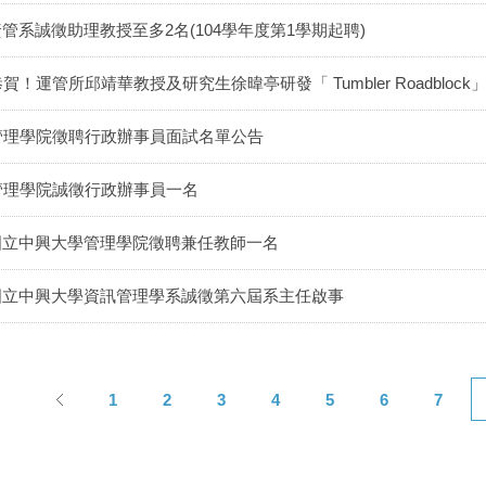
管系誠徵助理教授至多2名(104學年度第1學期起聘)
恭賀！運管所邱靖華教授及研究生徐暐亭研發「 Tumbler Roadblo
管理學院徵聘行政辦事員面試名單公告
管理學院誠徵行政辦事員一名
國立中興大學管理學院徵聘兼任教師一名
國立中興大學資訊管理學系誠徵第六屆系主任啟事
1
2
3
4
5
6
7