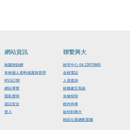
網站資訊
聯繫興大
校園智財網
校安中心 04-22870885
本校個人資料保護與管理
全校電話
RSS訂閱
人員查詢
網站導覽
校務建言系統
隱私聲明
失物招領
資訊安全
校內停車
登入
如何到興大
校區位置總配置圖