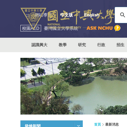
:::
網站導覽
中文版
English
校園
AED
臺灣國立大學系統
認識興大
教學
研究
行政
招生
首頁
最新消息
發燒新聞