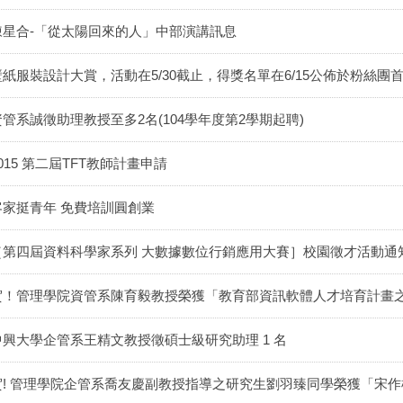
陳星合-「從太陽回來的人」中部演講訊息
壁紙服裝設計大賞，活動在5/30截止，得獎名單在6/15公佈於粉絲團
資管系誠徵助理教授至多2名(104學年度第2學期起聘)
015 第二屆TFT教師計畫申請
客家挺青年 免費培訓圓創業
［第四屆資料科學家系列 大數據數位行銷應用大賽］校園徵才活動通
賀！管理學院資管系陳育毅教授榮獲「教育部資訊軟體人才培育計畫
中興大學企管系王精文教授徵碩士級研究助理 1 名
賀! 管理學院企管系喬友慶副教授指導之研究生劉羽臻同學榮獲「宋作