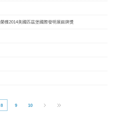
ck」榮獲2014美國匹茲堡國際發明展銀牌獎
8
9
10