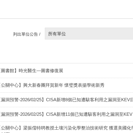
所有單位
列出單位公告 /
【圖書館】時光醫生—圖書修復展
【公關中心】興大新春團拜賀新年 懷璧獎表揚學術新秀
漏洞預警-2026/02/25】CISA新增8個已知遭駭客利用之漏洞至KEV目錄(202
漏洞預警-2026/02/25】CISA新增11個已知遭駭客利用之漏洞至KEV目錄(20
【公關中心】梁振儒特聘教授土壤污染化學整治技術研究 獲選美國化學學會ACS