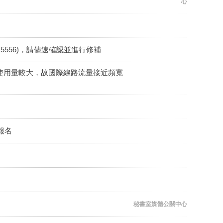
心
5-15556)，請儘速確認並進行修補
學期間，網路使用量較大，故國際線路流量接近頻寬
始報名
秘書室媒體公關中心