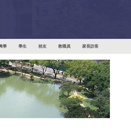
興學
學生
校友
教職員
家長訪客