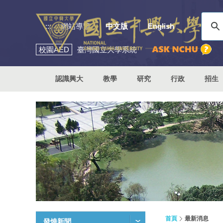
:::
網站導覽
中文版
English
校園
AED
臺灣國立大學系統
認識興大
教學
研究
行政
招生
首頁
最新消息
發燒新聞