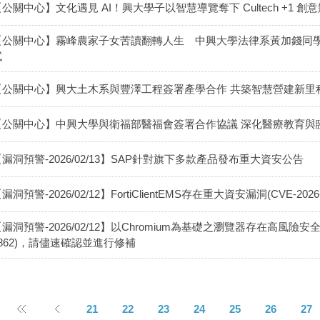
【公關中心】文化遇見 AI！興大學子以智慧導覽奪下 Cultech +1 
【公關中心】霧峰農家子女苦讀翻轉人生 中興大學法律系黃加錢同
試
【公關中心】興大土木系與豐澤工程簽署產學合作 共築智慧營建新里
【公關中心】中興大學與衛福部醫福會簽署合作協議 深化醫療教育與
【漏洞預警-2026/02/13】SAP針對旗下多款產品發布重大資安公告
漏洞預警-2026/02/12】FortiClientEMS存在重大資安漏洞(CVE-2026-
漏洞預警-2026/02/12】以Chromium為基礎之瀏覽器存在高風險安全漏洞(C
1862)，請儘速確認並進行修補
21
22
23
24
25
26
27