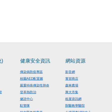
)
健康安全資訊
網站資源
傳染病防疫專區
影音網
校園AED配置圖
實習商店
嚴重特殊傳染性肺炎
森林農場
管
登革熱防治
興大市集
健諮中心
租屋資訊網
駐警隊
獸醫教學醫院