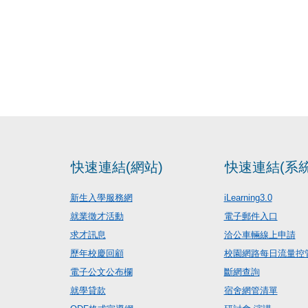
快速連結(網站)
快速連結(系統
新生入學服務網
iLearning3.0
就業徵才活動
電子郵件入口
求才訊息
洽公車輛線上申請
歷年校慶回顧
校園網路每日流量控
電子公文公布欄
斷網查詢
就學貸款
宿舍網管清單