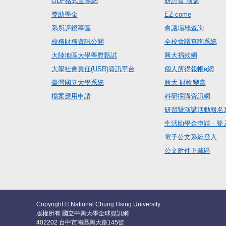
ODF格式宣導網
研討會.演講
獎助學金
EZ-come
系所評鑑專區
會議場地查詢
校務財務資訊公開
全校會議查詢系統
大陸地區大學學歷甄試
興大捐款網
大學社會責任(USR)資訊平台
個人所得報帳e網
臺灣國立大學系統
興大-財物變賣
檔案應用申請
科研採購資訊網
研習暨演講活動報名
生活助學金申請 - 登
電子公文系統登入
公文附件下載區
Copyright © National Chung Hsing University
版權所有 國立中興大學全球資訊網
402202 台中市南區興大路145號