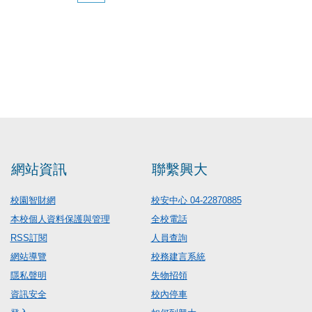
網站資訊
聯繫興大
校園智財網
校安中心 04-22870885
本校個人資料保護與管理
全校電話
RSS訂閱
人員查詢
網站導覽
校務建言系統
隱私聲明
失物招領
資訊安全
校內停車