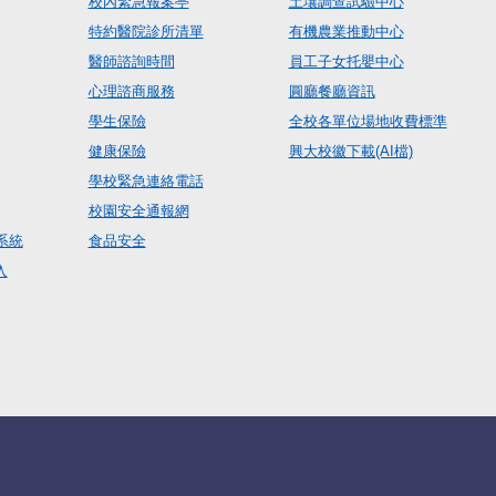
校內緊急報案亭
土壤調查試驗中心
特約醫院診所清單
有機農業推動中心
醫師諮詢時間
員工子女托嬰中心
心理諮商服務
圓廳餐廳資訊
學生保險
全校各單位場地收費標準
健康保險
興大校徽下載(AI檔)
學校緊急連絡電話
校園安全通報網
系統
食品安全
入