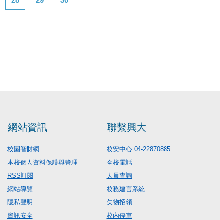
28
29
30
網站資訊
聯繫興大
校園智財網
校安中心 04-22870885
本校個人資料保護與管理
全校電話
RSS訂閱
人員查詢
網站導覽
校務建言系統
隱私聲明
失物招領
資訊安全
校內停車