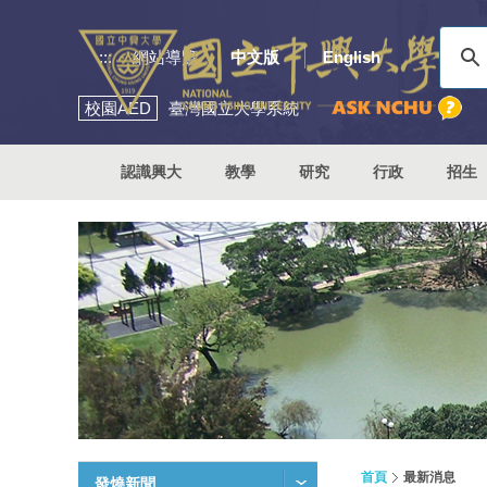
:::
網站導覽
中文版
English
校園
AED
臺灣國立大學系統
認識興大
教學
研究
行政
招生
首頁
最新消息
發燒新聞