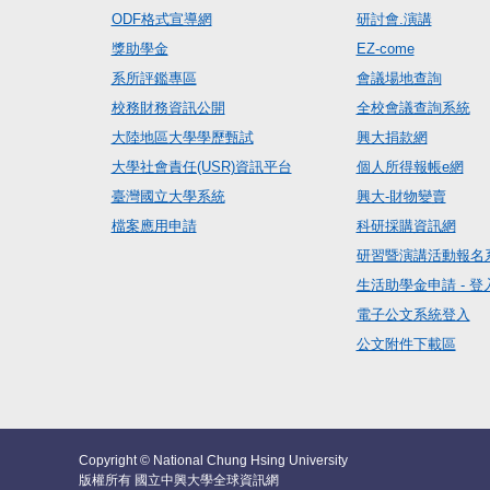
ODF格式宣導網
研討會.演講
獎助學金
EZ-come
系所評鑑專區
會議場地查詢
校務財務資訊公開
全校會議查詢系統
大陸地區大學學歷甄試
興大捐款網
大學社會責任(USR)資訊平台
個人所得報帳e網
臺灣國立大學系統
興大-財物變賣
檔案應用申請
科研採購資訊網
研習暨演講活動報名
生活助學金申請 - 登
電子公文系統登入
公文附件下載區
Copyright © National Chung Hsing University
版權所有 國立中興大學全球資訊網