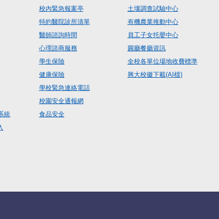
校內緊急報案亭
土壤調查試驗中心
特約醫院診所清單
有機農業推動中心
醫師諮詢時間
員工子女托嬰中心
心理諮商服務
圓廳餐廳資訊
學生保險
全校各單位場地收費標準
健康保險
興大校徽下載(AI檔)
學校緊急連絡電話
校園安全通報網
系統
食品安全
入