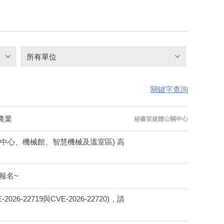
所有單位
關鍵字查詢
農業
秘書室媒體公關中心
遺傳中心、機械館、智慧機械及溫室區) 高
報名~
26-22719與CVE-2026-22720)，請