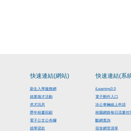
快速連結(網站)
快速連結(系統
新生入學服務網
iLearning3.0
就業徵才活動
電子郵件入口
求才訊息
洽公車輛線上申請
歷年校慶回顧
校園網路每日流量控
電子公文公布欄
斷網查詢
就學貸款
宿舍網管清單