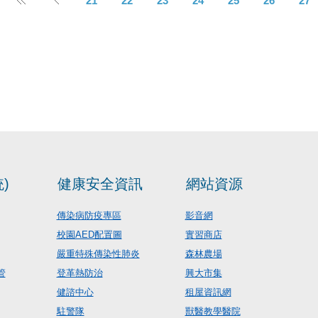
21
22
23
24
25
26
27
)
健康安全資訊
網站資源
傳染病防疫專區
影音網
校園AED配置圖
實習商店
嚴重特殊傳染性肺炎
森林農場
管
登革熱防治
興大市集
健諮中心
租屋資訊網
駐警隊
獸醫教學醫院