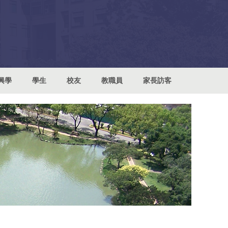
興學
學生
校友
教職員
家長訪客