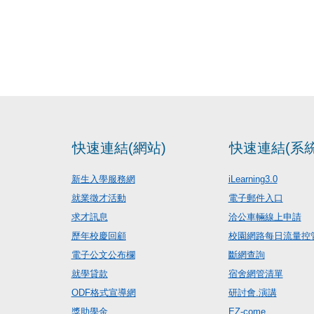
快速連結(網站)
快速連結(系統
新生入學服務網
iLearning3.0
就業徵才活動
電子郵件入口
求才訊息
洽公車輛線上申請
歷年校慶回顧
校園網路每日流量控
電子公文公布欄
斷網查詢
就學貸款
宿舍網管清單
ODF格式宣導網
研討會.演講
獎助學金
EZ-come