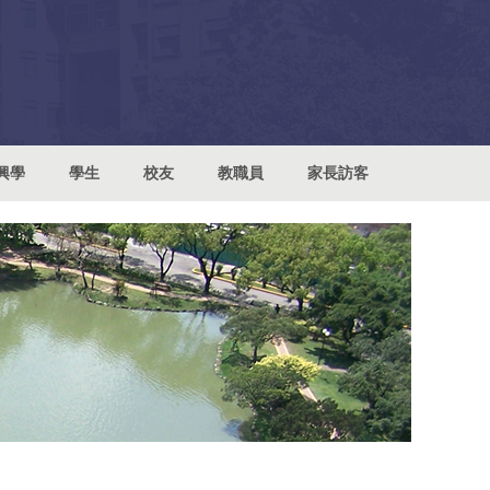
興學
學生
校友
教職員
家長訪客