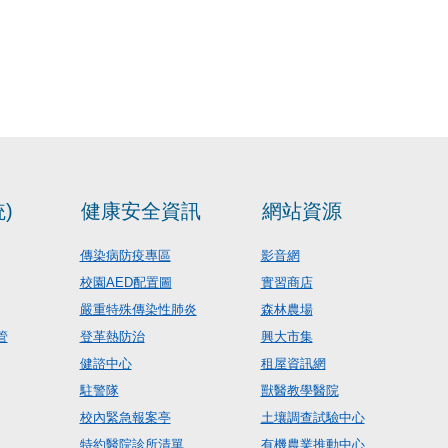
)
健康安全資訊
網站資源
傳染病防疫專區
影音網
校園AED配置圖
實習商店
嚴重特殊傳染性肺炎
森林農場
管
登革熱防治
興大市集
健諮中心
租屋資訊網
駐警隊
獸醫教學醫院
校內緊急報案亭
土壤調查試驗中心
特約醫院診所清單
有機農業推動中心