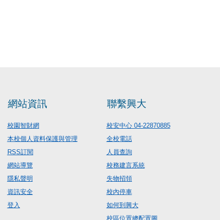
網站資訊
聯繫興大
校園智財網
校安中心 04-22870885
本校個人資料保護與管理
全校電話
RSS訂閱
人員查詢
網站導覽
校務建言系統
隱私聲明
失物招領
資訊安全
校內停車
登入
如何到興大
校區位置總配置圖