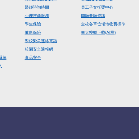
醫師諮詢時間
員工子女托嬰中心
心理諮商服務
圓廳餐廳資訊
學生保險
全校各單位場地收費標準
健康保險
興大校徽下載(AI檔)
學校緊急連絡電話
校園安全通報網
系統
食品安全
入