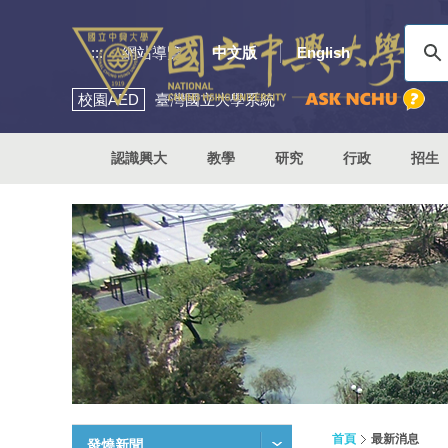
:::
網站導覽
中文版
English
校園
AED
臺灣國立大學系統
認識興大
教學
研究
行政
招生
首頁
最新消息
發燒新聞