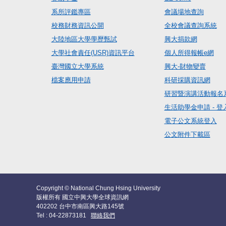
系所評鑑專區
會議場地查詢
校務財務資訊公開
全校會議查詢系統
大陸地區大學學歷甄試
興大捐款網
大學社會責任(USR)資訊平台
個人所得報帳e網
臺灣國立大學系統
興大-財物變賣
檔案應用申請
科研採購資訊網
研習暨演講活動報名
生活助學金申請 - 登
電子公文系統登入
公文附件下載區
Copyright © National Chung Hsing University
版權所有 國立中興大學全球資訊網
402202 台中市南區興大路145號
Tel : 04-22873181
聯絡我們