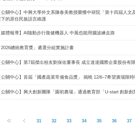
【公關中心】中興大學外文系陳春美教授榮獲中研院「第十四屆人文及
建下的原住民族語言維護
【媒體報導】AI隨動步行復健機器人 中風也能用腦波練走路
「2026總統教育獎」遴選分組實施計畫
【公關中心】第7屆傑出校友劉保佑董事長 成立達達國際企業股份有限公
【公關中心】首屆「國產蔬菜常備食品獎」 揭曉 12/6–7希望廣場限
【公關中心】興大創新團隊「園初農場」通過教育部「U-start 創新
31
32
33
34
35
36
37