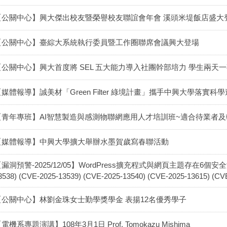
【公關中心】興大傑出校友暨榮譽校友聯誼會年會 溪頭米堤飯店盛大
【公關中心】臺綜大系統執行委員暨工作圈聯席會議興大登場
【公關中心】興大首度將 SEL 五大能力導入社團幹部培力 學生兩天
【媒體報導】誠美材「Green Filter 綠境計畫」攜手中興大學落實科
【青年專班】AI智慧製造與感測物聯網應用人才培訓班~適合待業者及
【媒體報導】中興大學擴大舉辦水墨賀歲寫春聯活動
漏洞預警-2025/12/05】WordPress擴充程式與網頁主題存在6個安全漏洞(CV
3538) (CVE-2025-13539) (CVE-2025-13540) (CVE-2025-136
【公關中心】林劉金珠女士勤學獎學金 表揚12名優秀學子
電機系專題演講】108年3月1日 Prof. Tomokazu Mishima