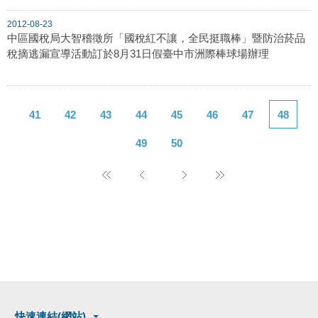
2012-08-23
中區國稅局大智稽徵所「國稅紅不讓，全民挺職棒」暨防治菸品
稅摘逃漏宣導活動訂於8月31日假臺中市洲際棒球場辦理
41
42
43
44
45
46
47
48
49
50
快速連結(網站)