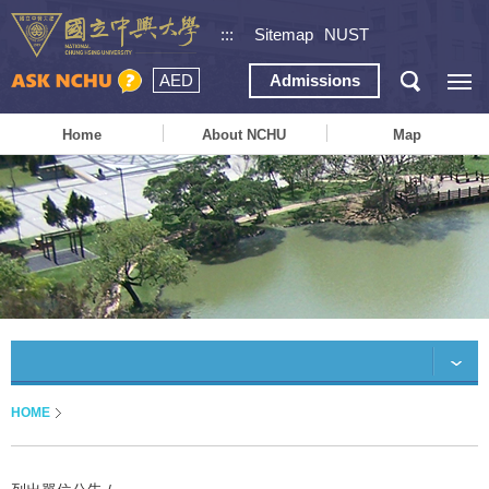
:::
Sitemap
NUST
AED
Admissions
Home
About NCHU
Map
HOME