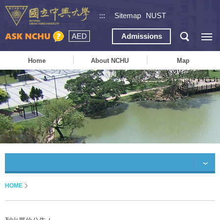
:::
Sitemap
NUST
AED
Admissions
Home
About NCHU
Map
HOME