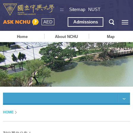
:::
Sitemap
NUST
AED
Admissions
Home
About NCHU
Map
HOME