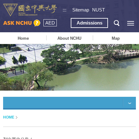
:::
Sitemap
NUST
AED
Admissions
Home
About NCHU
Map
HOME