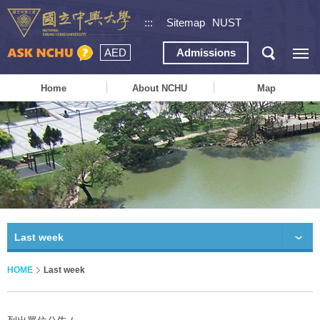
:::
Sitemap
NUST
AED
Admissions
Home
About NCHU
Map
Last week
HOME
Last week