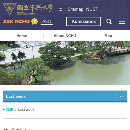
:::
Sitemap
NUST
AED
Admissions
Home
About NCHU
Map
Last week
HOME
Last week