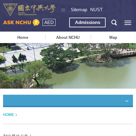
:::
Sitemap
NUST
AED
Admissions
Home
About NCHU
Map
HOME