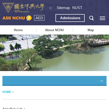
:::
Sitemap
NUST
AED
Admissions
Home
About NCHU
Map
HOME