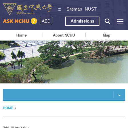
:::
Sitemap
NUST
AED
Admissions
Home
About NCHU
Map
HOME