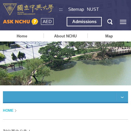
:::
Sitemap
NUST
AED
Admissions
Home
About NCHU
Map
HOME