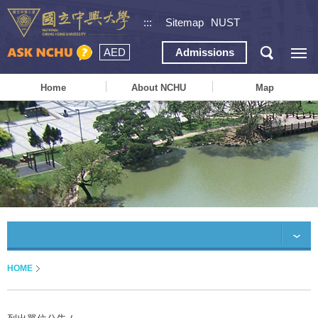
:::
Sitemap
NUST
AED
Admissions
Home
About NCHU
Map
HOME