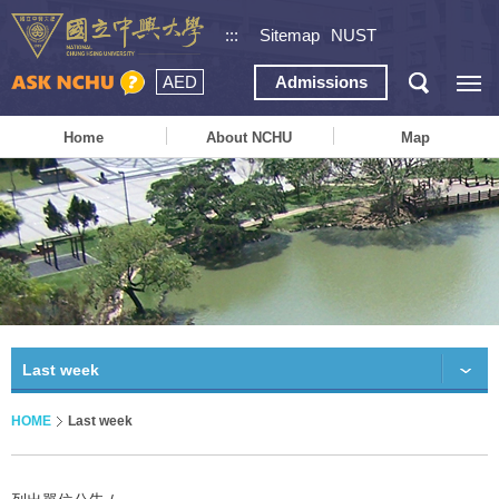
:::
Sitemap
NUST
AED
Admissions
Home
About NCHU
Map
Last week
HOME
Last week