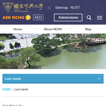
:::
Sitemap
NUST
AED
Admissions
Home
About NCHU
Map
Last week
HOME
Last week