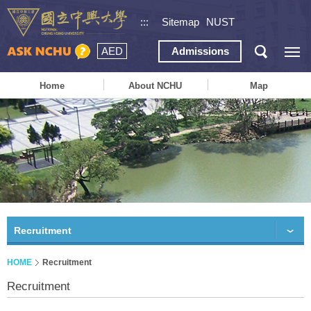
:::
Sitemap
NUST
AED
Admissions
Home
About NCHU
Map
Recruitment
HOME
Recruitment
Recruitment