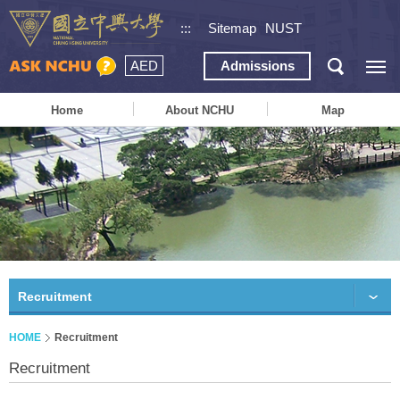
:::
Sitemap
NUST
AED
Admissions
Home
About NCHU
Map
Recruitment
HOME
Recruitment
Recruitment