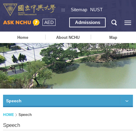
:::
Sitemap
NUST
AED
Admissions
Home
About NCHU
Map
Speech
HOME
Speech
Speech