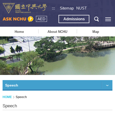
:::
Sitemap
NUST
AED
Admissions
Home
About NCHU
Map
Speech
HOME
Speech
Speech