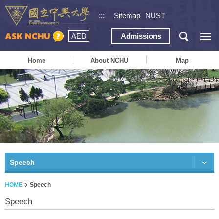
:::
Sitemap
NUST
AED
Admissions
Home
About NCHU
Map
Speech
HOME
Speech
Speech