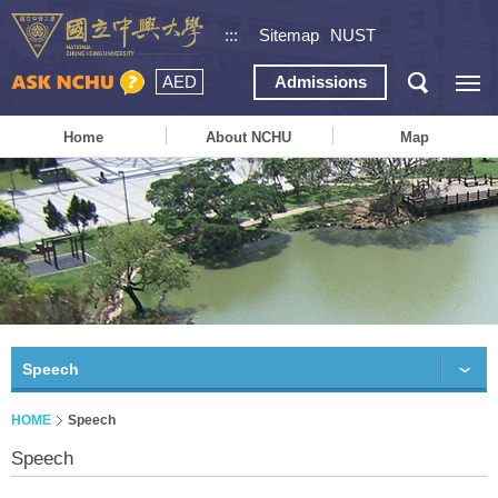
:::
Sitemap
NUST
AED
Admissions
Home
About NCHU
Map
Speech
HOME
Speech
Speech