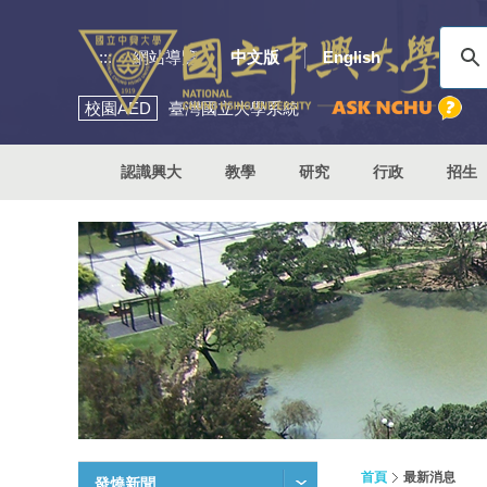
:::
網站導覽
中文版
English
校園
AED
臺灣國立大學系統
認識興大
教學
研究
行政
招生
首頁
最新消息
發燒新聞