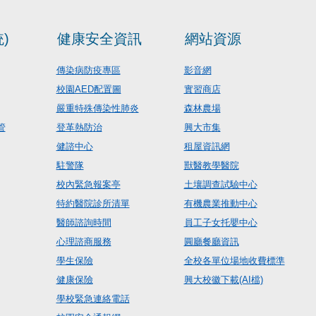
)
健康安全資訊
網站資源
傳染病防疫專區
影音網
校園AED配置圖
實習商店
嚴重特殊傳染性肺炎
森林農場
管
登革熱防治
興大市集
健諮中心
租屋資訊網
駐警隊
獸醫教學醫院
校內緊急報案亭
土壤調查試驗中心
特約醫院診所清單
有機農業推動中心
醫師諮詢時間
員工子女托嬰中心
心理諮商服務
圓廳餐廳資訊
學生保險
全校各單位場地收費標準
健康保險
興大校徽下載(AI檔)
學校緊急連絡電話