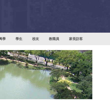
興學
學生
校友
教職員
家長訪客