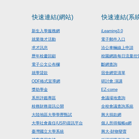
快速連結(網站)
快速連結(系統
新生入學服務網
iLearning3.0
就業徵才活動
電子郵件入口
求才訊息
洽公車輛線上申請
歷年校慶回顧
校園網路每日流量控
電子公文公布欄
斷網查詢
就學貸款
宿舍網管清單
ODF格式宣導網
研討會.演講
獎助學金
EZ-come
系所評鑑專區
會議場地查詢
校務財務資訊公開
全校會議查詢系統
大陸地區大學學歷甄試
興大捐款網
大學社會責任(USR)資訊平台
個人所得報帳e網
臺灣國立大學系統
興大-財物變賣