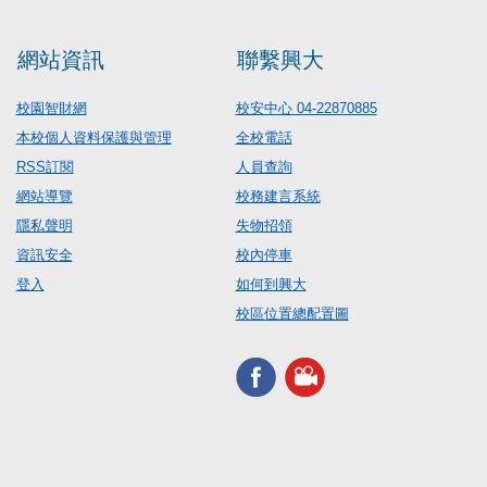
網站資訊
聯繫興大
校園智財網
校安中心 04-22870885
本校個人資料保護與管理
全校電話
RSS訂閱
人員查詢
網站導覽
校務建言系統
隱私聲明
失物招領
資訊安全
校內停車
登入
如何到興大
校區位置總配置圖