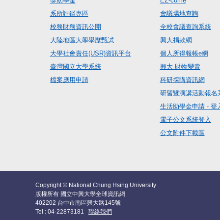
獎助學金
EZ-come
系所評鑑專區
會議場地查詢
校務財務資訊公開
全校會議查詢系統
大陸地區大學學歷甄試
興大捐款網
大學社會責任(USR)資訊平台
個人所得報帳e網
臺灣國立大學系統
興大-財物變賣
檔案應用申請
科研採購資訊網
研習暨演講活動報名
生活助學金申請 - 登
電子公文系統登入
公文附件下載區
Copyright © National Chung Hsing University
版權所有 國立中興大學全球資訊網
402202 台中市南區興大路145號
Tel : 04-22873181
聯絡我們