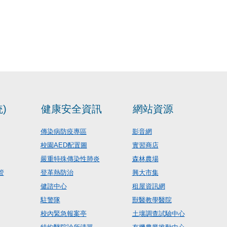
)
健康安全資訊
網站資源
傳染病防疫專區
影音網
校園AED配置圖
實習商店
嚴重特殊傳染性肺炎
森林農場
管
登革熱防治
興大市集
健諮中心
租屋資訊網
駐警隊
獸醫教學醫院
校內緊急報案亭
土壤調查試驗中心