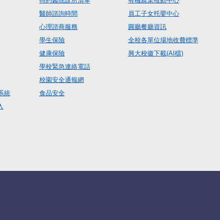
特約醫院診所清單
有機農業推動中心
醫師諮詢時間
員工子女托嬰中心
心理諮商服務
圓廳餐廳資訊
學生保險
全校各單位場地收費標準
健康保險
興大校徽下載(AI檔)
學校緊急連絡電話
校園安全通報網
系統
食品安全
入