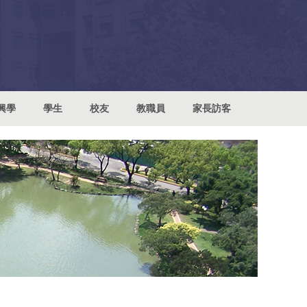
興學
學生
校友
教職員
家長訪客