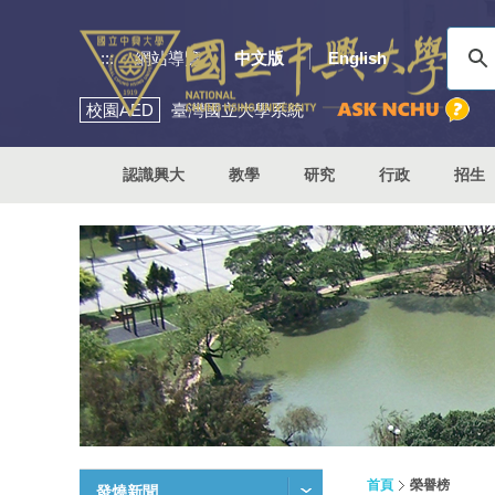
:::
網站導覽
中文版
English
校園
AED
臺灣國立大學系統
認識興大
教學
研究
行政
招生
首頁
榮譽榜
發燒新聞