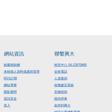
網站資訊
聯繫興大
校園智財網
校安中心 04-22870885
本校個人資料保護與管理
全校電話
RSS訂閱
人員查詢
網站導覽
校務建言系統
隱私聲明
失物招領
資訊安全
校內停車
登入
如何到興大