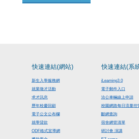
快速連結(網站)
快速連結(系統
新生入學服務網
iLearning3.0
就業徵才活動
電子郵件入口
求才訊息
洽公車輛線上申請
歷年校慶回顧
校園網路每日流量控
電子公文公布欄
斷網查詢
就學貸款
宿舍網管清單
ODF格式宣導網
研討會.演講