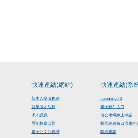
快速連結(網站)
快速連結(系統
新生入學服務網
iLearning3.0
就業徵才活動
電子郵件入口
求才訊息
洽公車輛線上申請
歷年校慶回顧
校園網路每日流量控
電子公文公布欄
斷網查詢