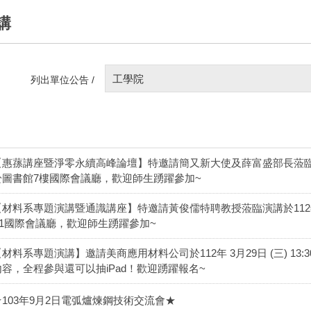
講
工學院
列出單位公告 /
【惠蓀講座暨淨零永續高峰論壇】特邀請簡又新大使及薛富盛部長蒞臨演講於112年
於圖書館7樓國際會議廳，歡迎師生踴躍參加~
材料系專題演講暨通識講座】特邀請黃俊儒特聘教授蒞臨演講於112年10月18
B1國際會議廳，歡迎師生踴躍參加~
材料系專題演講】邀請美商應用材料公司於112年 3月29日 (三) 13:
內容，全程參與還可以抽iPad！歡迎踴躍報名~
★103年9月2日電弧爐煉鋼技術交流會★