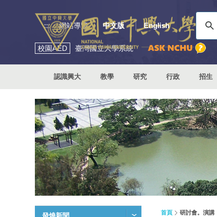
:::
網站導覽
中文版
English
校園
AED
臺灣國立大學系統
認識興大
教學
研究
行政
招生
首頁
研討會。演講
發燒新聞