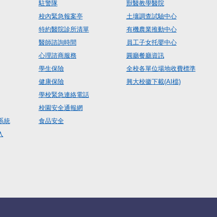
駐警隊
獸醫教學醫院
校內緊急報案亭
土壤調查試驗中心
特約醫院診所清單
有機農業推動中心
醫師諮詢時間
員工子女托嬰中心
心理諮商服務
圓廳餐廳資訊
學生保險
全校各單位場地收費標準
健康保險
興大校徽下載(AI檔)
學校緊急連絡電話
校園安全通報網
系統
食品安全
入