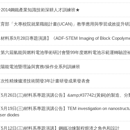
★2014鋼鐵產業知識技術深耕人才訓練班★
教育部「大專校院就業職能計畫(UCAN)」教學應用與學習成效提升
材料系9月28日專題演講】《ADF-STEM Imaging of Block Copolymers with
★第六屆氫能與燃料電池學術研討會暨99年度燃料電池示範運轉驗證補
太陽能電池暨理論與實務/操作全系列訓練班
多次性精煉爐渣技術開發3年計畫研發成果發表會
5月26日(三)材料系專題演講公告】&amp;#37742;(黃銅)的製造、
5月19日(三)材料系專題演講公告】TEM investigation on nanostructures in
aser diodes
【5月12日(三)材料系專題演講】鋼鐵冶煉製程熔渣之角色和設計