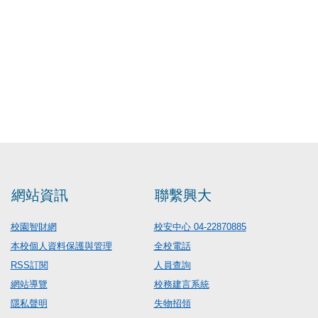
網站資訊
聯繫興大
校園智財網
校安中心 04-22870885
本校個人資料保護與管理
全校電話
RSS訂閱
人員查詢
網站導覽
校務建言系統
隱私聲明
失物招領