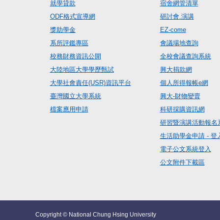
就學貸款
宿舍網管清單
ODF格式宣導網
研討會.演講
獎助學金
EZ-come
系所評鑑專區
會議場地查詢
校務財務資訊公開
全校會議查詢系統
大陸地區大學學歷甄試
興大捐款網
大學社會責任(USR)資訊平台
個人所得報帳e網
臺灣國立大學系統
興大-財物變賣
檔案應用申請
科研採購資訊網
研習暨演講活動報名
生活助學金申請 - 登
電子公文系統登入
公文附件下載區
Copyright © National Chung Hsing University