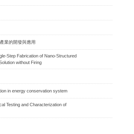
在產業的開發與應用
ep Fabrication of Nano-Structured
olution without Firing
 in energy conservation system
ting and Characterization of