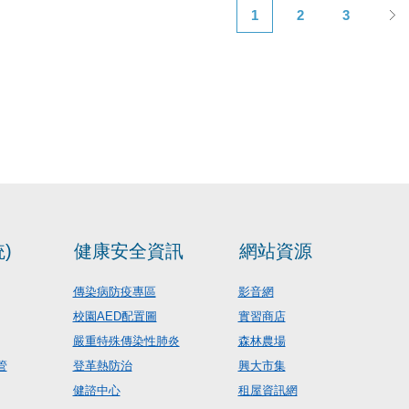
1
2
3
)
健康安全資訊
網站資源
傳染病防疫專區
影音網
校園AED配置圖
實習商店
嚴重特殊傳染性肺炎
森林農場
管
登革熱防治
興大市集
健諮中心
租屋資訊網