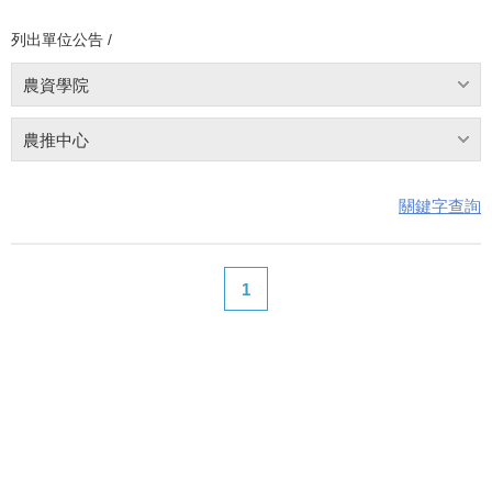
列出單位公告 /
農資學院
農推中心
關鍵字查詢
1