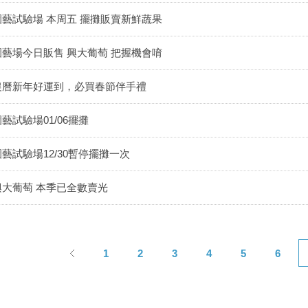
園藝試驗場 本周五 擺攤販賣新鮮蔬果
園藝場今日販售 興大葡萄 把握機會唷
農曆新年好運到，必買春節伴手禮
藝試驗場01/06擺攤
園藝試驗場12/30暫停擺攤一次
興大葡萄 本季已全數賣光
1
2
3
4
5
6