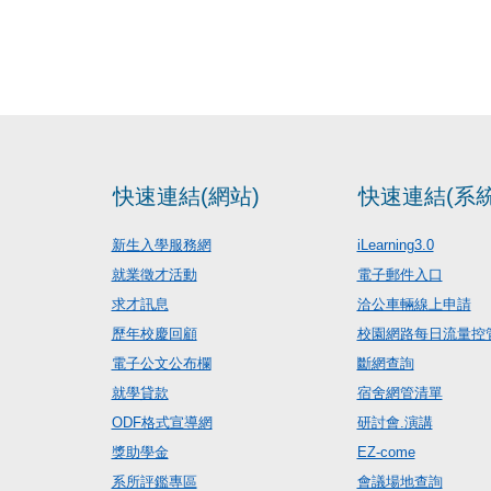
快速連結(網站)
快速連結(系統
新生入學服務網
iLearning3.0
就業徵才活動
電子郵件入口
求才訊息
洽公車輛線上申請
歷年校慶回顧
校園網路每日流量控
電子公文公布欄
斷網查詢
就學貸款
宿舍網管清單
ODF格式宣導網
研討會.演講
獎助學金
EZ-come
系所評鑑專區
會議場地查詢