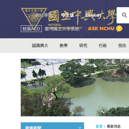
:::
網站導覽
中文版
English
校園
AED
臺灣國立大學系統
認識興大
教學
研究
行政
招生
首頁
最新消息
發燒新聞