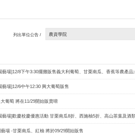
農資學院
列出單位公告 /
[園藝場]12/8下午3:30擺攤販售義大利葡萄、甘栗南瓜、香蕉等農產
園藝場]12/6中午12:30 興大葡萄販售
大葡萄 將在11/29開始販賣唷
[園藝場]歡慶校慶優惠活動 甘栗南瓜8折、西施柚5折、高山茶葉及酒
園藝場 -甘栗南瓜、紅柚 將於09/29開始販售