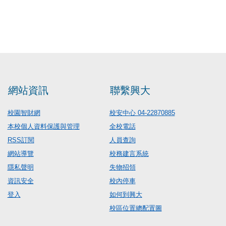
網站資訊
聯繫興大
校園智財網
校安中心 04-22870885
本校個人資料保護與管理
全校電話
RSS訂閱
人員查詢
網站導覽
校務建言系統
隱私聲明
失物招領
資訊安全
校內停車
登入
如何到興大
校區位置總配置圖