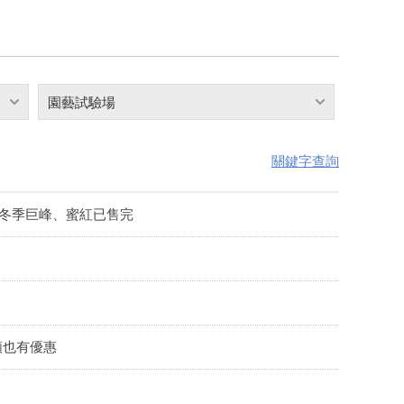
園藝試驗場
關鍵字查詢
品;冬季巨峰、蜜紅已售完
類也有優惠