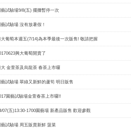
藝試驗場9/8(五) 擺攤暫停一次
園藝試驗場 沒有放暑假！
興大葡萄本週五(7/14)為本季最後一次販售! 敬請把握
0170623興大葡萄開賣了
興大 金萱茶及烏龍茶 春茶上市囉
園藝試驗場 翠綠又新鮮的蘆筍 明日販售
2017園藝試驗場金萱春茶上市囉!!
4/07(五)13:30-1700園藝場 新產品販售 歡迎參觀
園藝試驗場 周五販賣新鮮 菠菜