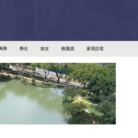
興學
學生
校友
教職員
家長訪客