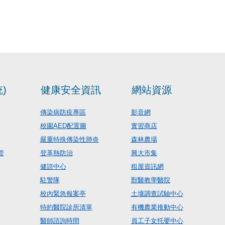
)
健康安全資訊
網站資源
傳染病防疫專區
影音網
校園AED配置圖
實習商店
嚴重特殊傳染性肺炎
森林農場
管
登革熱防治
興大市集
健諮中心
租屋資訊網
駐警隊
獸醫教學醫院
校內緊急報案亭
土壤調查試驗中心
特約醫院診所清單
有機農業推動中心
醫師諮詢時間
員工子女托嬰中心